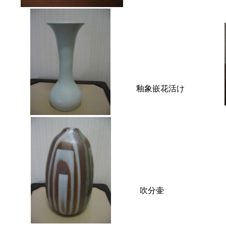
釉象嵌花活け
吹分壷